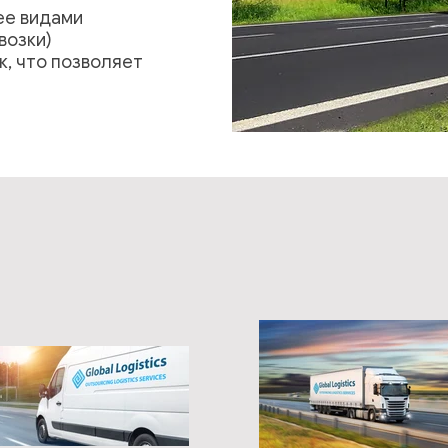
ее видами
возки)
, что позволяет