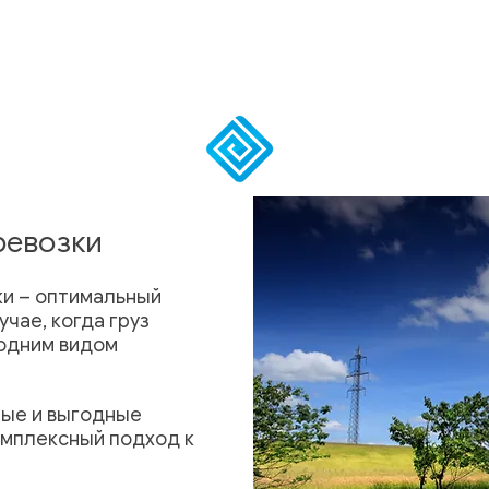
ревозки
и – оптимальный
учае, когда груз
 одним видом
ые и выгодные
омплексный подход к